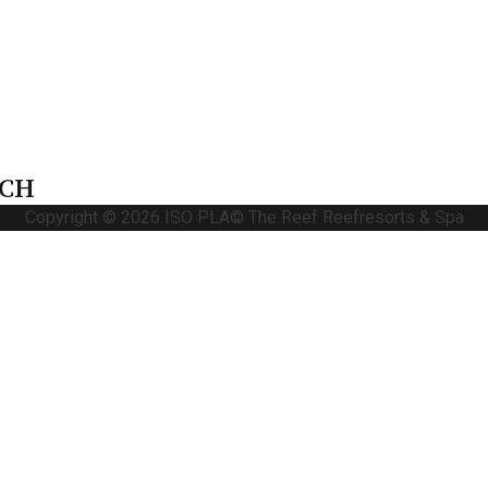
ACH
Copyright © 2026
ISO PLA
© The Reef Reefresorts & Spa